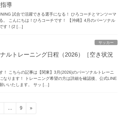
別指導
 TRAINING 試合で活躍できる選手になる！ ひろコーチとマンツーマ
る。 こんにちは！ひろコーチです！ 【沖縄】4月のパーソナル
！(2 […]
サッカー
ナルトレーニング日程（2026）［空き状況
！ こちらの記事は【関東】3月(2026)のパーソナルトレーニ
になります！ トレーニング希望の方は詳細を確認後、公式LINE
いいたします。 サッ […]
固
固
2
…
9
»
定
定
ペ
ペ
ー
ー