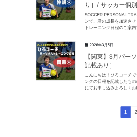
り］/ サッカー個
SOCCER PERSONAL
ンで、君の成長を加速させ
トレーニング日程のご案内です
2026年3月5日
【関東】3月パーソ
記載あり］
こんにちは！ひろコーチです
ングの日程を記載したもの
にてお申し込みよろしくお願
投
固
1
稿
定
ペ
の
ー