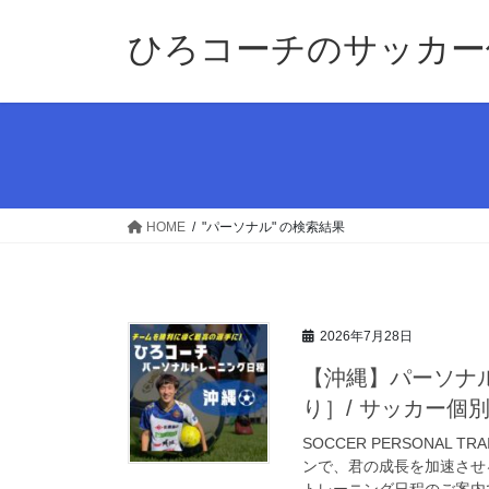
コ
ナ
ン
ビ
ひろコーチのサッカー
テ
ゲ
ン
ー
ツ
シ
へ
ョ
ス
ン
キ
に
ッ
移
HOME
"パーソナル" の検索結果
プ
動
2026年7月28日
【沖縄】パーソナル
り］/ サッカー個別指
SOCCER PERSONAL
ンで、君の成長を加速させ
トレーニング日程のご案内です