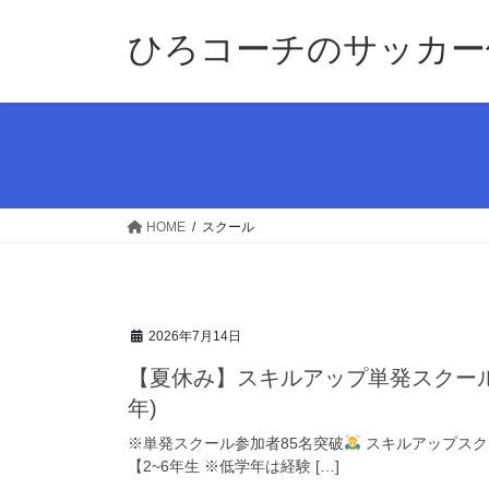
コ
ナ
ン
ビ
ひろコーチのサッカー
テ
ゲ
ン
ー
ツ
シ
へ
ョ
ス
ン
キ
に
ッ
移
HOME
スクール
プ
動
2026年7月14日
【夏休み】スキルアップ単発スクール 
年)
※単発スクール参加者85名突破
スキルアップスクール
【2~6年生 ※低学年は経験 […]