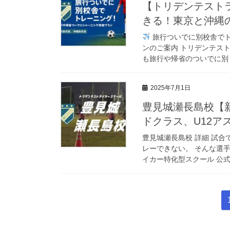
【トリデンテスト
きる！東京と沖縄
旅行ついでに別校舎でト
ンのご案内 トリデンテス
も旅行や帰省のついでに別 [
2025年7月1日
豊見城瀬長島校【
ドクラス、U12アス
豊見城瀬長島校 詳細 試合
レーできない。 そんな選手
イカー特化型スクール 公式L
投
稿