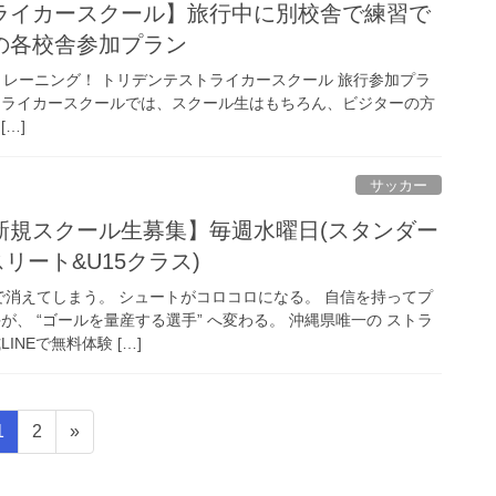
ライカースクール】旅行中に別校舎で練習で
の各校舎参加プラン
レーニング！ トリデンテストライカースクール 旅行参加プラ
トライカースクールでは、スクール生はもちろん、ビジターの方
…]
サッカー
新規スクール生募集】毎週水曜日(スタンダー
リート&U15クラス)
で消えてしまう。 シュートがコロコロになる。 自信を持ってプ
が、 “ゴールを量産する選手” へ変わる。 沖縄県唯一の ストラ
INEで無料体験 […]
固
固
1
2
»
定
定
ペ
ペ