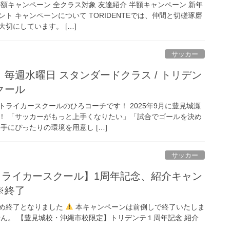
額キャンペーン 全クラス対象 友達紹介 半額キャンペーン 新年
ト キャンペーンについて TORIDENTEでは、仲間と切磋琢磨
切にしています。 […]
サッカー
毎週水曜日 スタンダードクラス / トリデン
クール
ライカースクールのひろコーチです！ 2025年9月に豊見城瀬
！ 「サッカーがもっと上手くなりたい」「試合でゴールを決め
手にぴったりの環境を用意し […]
サッカー
Eストライカースクール】1周年記念、紹介キャン
※終了
め終了となりました
本キャンペーンは前倒しで終了いたしま
せん。 【豊見城校・沖縄市校限定】トリデンテ１周年記念 紹介