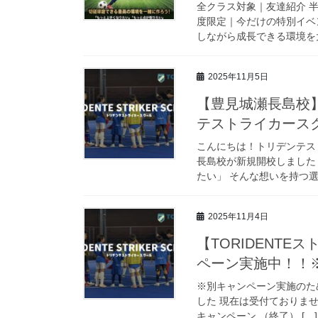
全クラス対象｜友達紹介 半
度限定｜今だけの特別イベン
しながら成長できる環境を大
2025年11月5日
【豊見城瀬長島校】
テストライカース
こんにちは！トリデンテスト
長島校が新規開校しました
たい」 そんな想いを持つ選
2025年11月4日
【TORIDENT
ペーン実施中！！
※別キャンペーン実施のた
した 現在は受付ておりま
キャンペーン （終了） […]