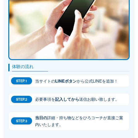
体験の流れ
当サイトの
LINEボタン
から公式LINEを追加！
STEP.1
必要事項を
記入してから
送信お願い致します。
STEP.2
当日の
詳細・持ち物などをひろコーチが直接ご案
STEP.3
内いたします。