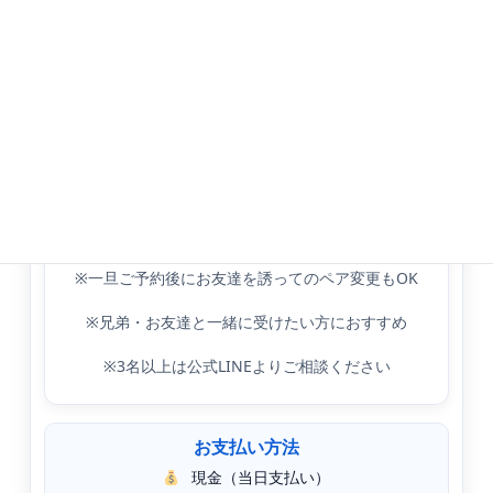
さい。
ペアレッスン（2名／90分）
シェアでおトク
形式
料金
1人あたり
ペア割（単発）
17,000円
8,500円
お得
※一旦ご予約後にお友達を誘ってのペア変更もOK
※兄弟・お友達と一緒に受けたい方におすすめ
※3名以上は公式LINEよりご相談ください
お支払い方法
現金（当日支払い）