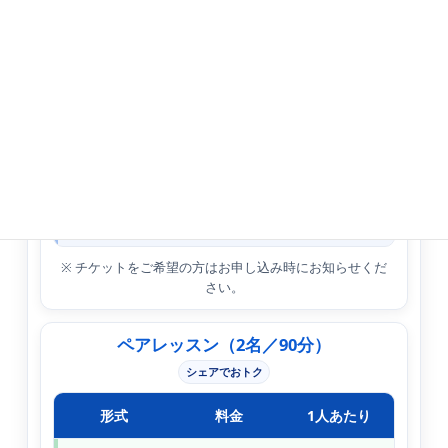
回数
料金
1回あたり
単発
11,000円
11,000円
2回チケット
人
20,000円
10,000円
気
お得
4回チケット
36,000円
9,000円
BEST
さらにお得
※ チケットをご希望の方はお申し込み時にお知らせくだ
さい。
ペアレッスン（2名／90分）
シェアでおトク
形式
料金
1人あたり