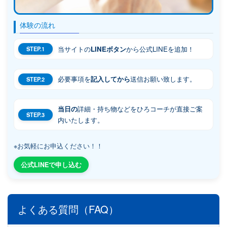
体験の流れ
当サイトの
LINEボタン
から公式LINEを追加！
STEP.1
必要事項を
記入してから
送信お願い致します。
STEP.2
当日の
詳細・持ち物などをひろコーチが直接ご案
STEP.3
内いたします。
※お気軽にお申込ください！！
公式LINEで申し込む
よくある質問（FAQ）